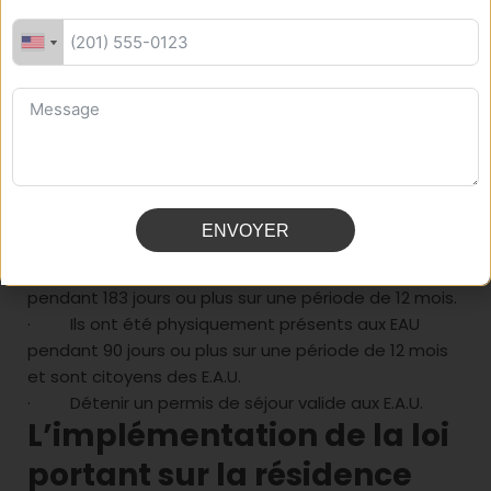
Pour les personnes physiques, elles sont
considérées comme résidentes fiscales aux
Emirats Arabes Unis si elles remplissent les
conditions suivantes :
· Leur lieu de résidence principal est aux E.A.U.
· Ils possèdent des intérêts financiers et
personnels aux émirats arabes unis.
· Ils remplissent les conditions et les critères
ENVOYER
déterminés par arrêté ministériel.
· Ils étaient physiquement présents aux E.A.U
pendant 183 jours ou plus sur une période de 12 mois.
· Ils ont été physiquement présents aux EAU
pendant 90 jours ou plus sur une période de 12 mois
et sont citoyens des E.A.U.
· Détenir un permis de séjour valide aux E.A.U.
L’implémentation de la loi
portant sur la résidence