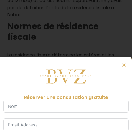
de 12 mois) et de justificatifs. Auparavant, il n’y avait
pas de définition légale de la résidence fiscale à
Dubaï.
Normes de résidence
fiscale
La résidence fiscale détermine les critères et les
domaines d’application pour les particuliers et les
entreprises.
Selon la résolution du Cabinet, une entreprise
sera considérée comme un résident fiscal des
E.A.U si :
Réserver une consultation gratuite
· Elle est créée ou reconnue en vertu des lois en
vigueur aux E.A.U (à l’exception des succursales
enregistrées de sociétés étrangères)
· Elle est considérée comme résidente fiscale au
regard de la législation fiscale en vigueur.