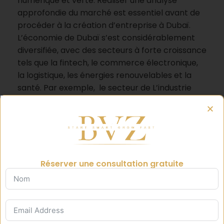
numérique et verte. Réaliser une analyse
approfondie du marché est essentiel avant de
procéder à la création d’entreprise à Dubaï.
L’économie de Dubaï s’est considérablement
diversifiée, avec des secteurs à forte croissance
tels que la fintech, le commerce électronique,
la logistique, les énergies renouvelables et la
santé. Par exemple, le secteur de L’industrie
technologique des Émirats arabes unis est
prête à connaître une croissance sans
précédent en 2025, portée par une
transformation numérique accélérée, des
stratégies d’innovation dirigées par le
gouvernement et l’adoption généralisée de
Réserver une consultation gratuite
technologies émergentes telles que l’IA, la
blockchain et le cloud computing. Cet élan
renforce le statut des Émirats arabes unis en
tant que puissance mondiale de l’innovation et