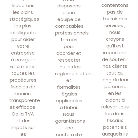
contentons
élaborons
disposons
pas de
les plans
d'une
fournir des
stratégiques
équipe de
services ;
les plus
comptables
nous
intelligents
professionnels
croyons
pour aider
formés
qu'il est
votre
pour
important
entreprise
aborder et
de soutenir
à naviguer
respecter
nos clients
et à mener
toutes les
tout au
toutes les
réglementations
long de leur
procédures
et
parcours,
fiscales de
formalités
en les
manière
légales
aidant à
transparente
applicables
relever tous
et efficace.
à Dubaï.
les défis
De la TVA
Nous
fiscaux
et des
garantissons
potentiels
impôts sur
une
auxquels ils
les
conformité