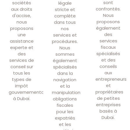
sont
sociétés
légale
confrontés.
aux droits
stricte et
Nous
d'accise,
complète
proposons
nous
dans tous
également
proposons
nos
des
une
services et
services
assistance
procédures.
fiscaux
experte et
Nous
spécialisés
des
sommes
et des
services de
également
conseils
conseil sur
spécialisés
aux
tous les
dans la
entrepreneurs
types de
navigation
et
impôt
et la
propriétaires
gouvernemental
manipulation
de petites
à Dubaï.
obligations
entreprises
fiscales
basés à
pour les
Dubaï.
expatriés
et les