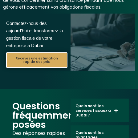
de vous concentrer sur la croissance pendant que nous
gérons efficacement vos obligations fiscales.
Contactez-nous dès
aujourd'hui et transformez la
gestion fiscale de votre
entreprise à Dubaï !
Recevez une estimation
rapide des prix.
Questions
Quels sont les
services fiscaux à
fréquemment
Dubaï?
posées
Des réponses rapides
Quels sont les
avantages