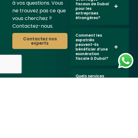
à vos questions. Vous
fiscaux de Dubaï
pour les
ne trouvez pas ce que
entreprises
vous cherchez ?
étrangères?
Contactez-nous.
Comment les
Contactez nos
expatriés
experts
peuvent-ils
bénéficier d’une
exonération
fiscale à Dubaï?
Quels services
fiscaux BVZ
Dubai propose-t-
il aux entreprises
de Dubaï?
Dubaï a-t-il des
accords fiscaux
avec d’autres
pays?