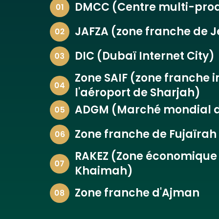
DMCC (Centre multi-prod
JAFZA (zone franche de Je
DIC (Dubaï Internet City)
Zone SAIF (zone franche i
l'aéroport de Sharjah)
ADGM (Marché mondial d
Zone franche de Fujaïrah
RAKEZ (Zone économique 
Khaimah)
Zone franche d'Ajman