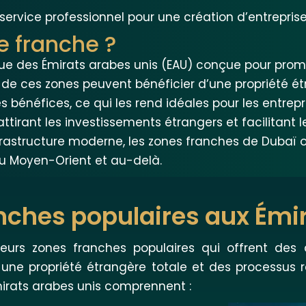
vice professionnel pour une création d’entreprise 
e franche ?
que des Émirats arabes unis (EAU) conçue pour pro
de ces zones peuvent bénéficier d’une propriété étr
s bénéfices, ce qui les rend idéales pour les entrep
 attirant les investissements étrangers et facilitan
nfrastructure moderne, les zones franches de Dubaï 
au Moyen-Orient et au-delà.
nches populaires aux Émi
ieurs zones franches populaires qui offrent des
une propriété étrangère totale et des processus ré
irats arabes unis comprennent :