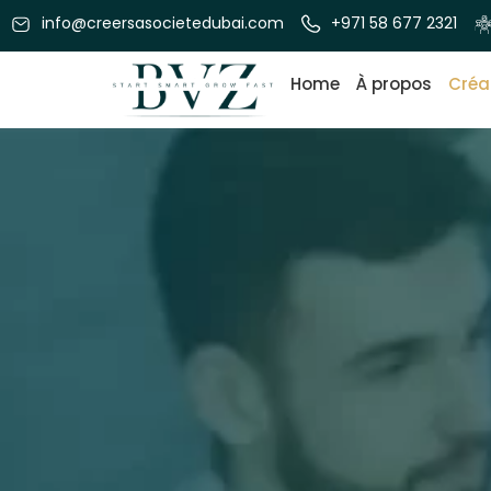
info@creersasocietedubai.com
+971 58 677 2321
Aller
Home
À propos
Créa
au
contenu