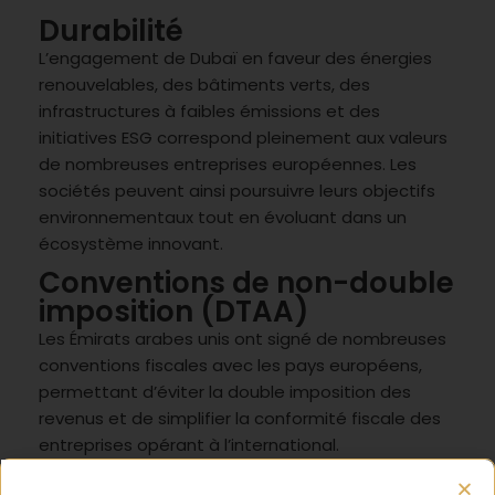
Durabilité
L’engagement de Dubaï en faveur des énergies
renouvelables, des bâtiments verts, des
infrastructures à faibles émissions et des
initiatives ESG correspond pleinement aux valeurs
de nombreuses entreprises européennes. Les
sociétés peuvent ainsi poursuivre leurs objectifs
environnementaux tout en évoluant dans un
écosystème innovant.
Conventions de non-double
imposition (DTAA)
Les Émirats arabes unis ont signé de nombreuses
conventions fiscales avec les pays européens,
permettant d’éviter la double imposition des
revenus et de simplifier la conformité fiscale des
entreprises opérant à l’international.