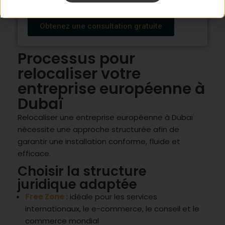
démarches fiscales et administratives.
Obtenez une consultation gratuite
Processus pour
relocaliser votre
entreprise européenne à
Dubaï
Relocaliser une entreprise européenne à Dubaï
nécessite une approche structurée afin de
garantir une installation conforme, fluide et
efficace.
Choisir la structure
juridique adaptée
Free Zone
: idéale pour les services
internationaux, le e-commerce, le conseil et le
commerce mondial