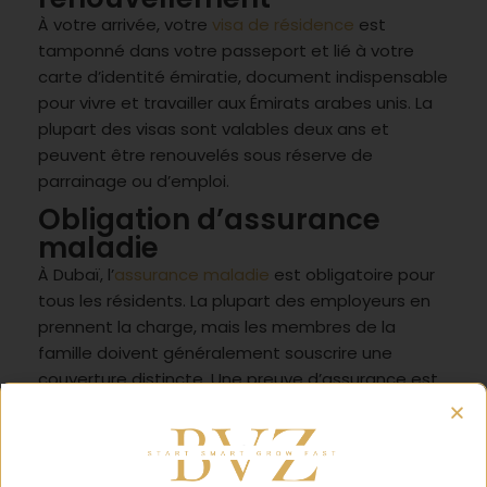
À votre arrivée, votre
visa de résidence
est
tamponné dans votre passeport et lié à votre
carte d’identité émiratie, document indispensable
pour vivre et travailler aux Émirats arabes unis. La
plupart des visas sont valables deux ans et
peuvent être renouvelés sous réserve de
parrainage ou d’emploi.
Obligation d’assurance
maladie
À Dubaï, l’
assurance maladie
est obligatoire pour
tous les résidents. La plupart des employeurs en
prennent la charge, mais les membres de la
famille doivent généralement souscrire une
couverture distincte. Une preuve d’assurance est
exigée lors de la demande ou du renouvellement
du visa de résidence.
Trouver un logement à