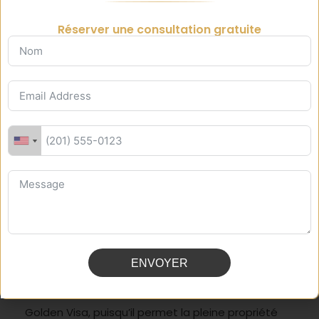
Dubaï
Réserver une consultation gratuite
L’un des aspects les plus importants de votre
installation à Dubaï en 2026 est de trouver le
logement idéal. Que vous louiez votre premier
appartement ou achetiez une villa familiale, le
marché immobilier de Dubaï offre des biens
modernes et variés, adaptés à tous les styles de
vie et budgets.
Location ou achat
La plupart des nouveaux arrivants commencent
par louer, afin de mieux connaître la ville. Les
contrats de location durent généralement un an
et nécessitent des paiements anticipés (souvent
par chèques postdatés).
L’achat immobilier est une option intéressante
ENVOYER
pour les résidents de longue durée, notamment
les détenteurs de visas d’investisseur ou de
Golden Visa, puisqu’il permet la pleine propriété