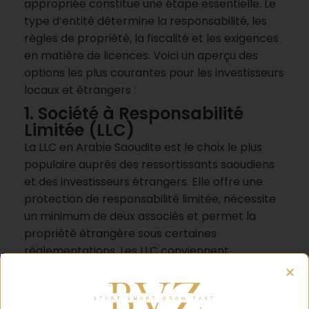
appropriée constitue une étape essentielle. Le
type d’entité détermine la responsabilité, les
règles de propriété, la fiscalité et les exigences
en matière de licences. Voici un aperçu des
options les plus courantes pour les investisseurs
locaux et étrangers :
1. Société à Responsabilité
Limitée (LLC)
La LLC en Arabie Saoudite est le choix le plus
populaire auprès des ressortissants saoudiens
et des investisseurs étrangers. Elle offre une
protection de responsabilité limitée, nécessite
un minimum de deux associés et permet la
propriété étrangère sous certaines
réglementations. Les LLC conviennent
particulièrement aux petites et moyennes
entreprises et représentent souvent la
première étape pour les entrepreneurs