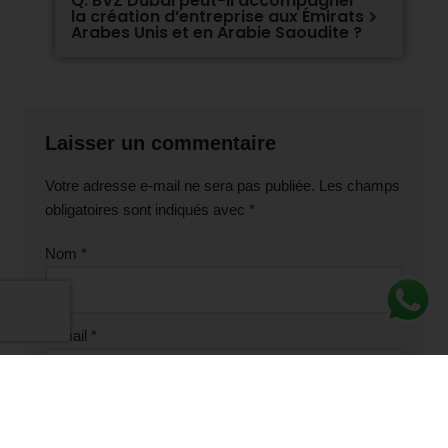
Q. BVZ Dubai peut-il accompagner
la création d’entreprise aux Émirats
Arabes Unis et en Arabie Saoudite ?
Laisser un commentaire
Votre adresse e-mail ne sera pas publiée.
Les champs
obligatoires sont indiqués avec
*
Nom
*
E-mail
*
Site web