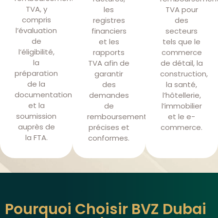
TVA, y
les
TVA pour
compris
registres
des
l’évaluation
financiers
secteurs
de
et les
tels que le
l’éligibilité,
rapports
commerce
la
TVA afin de
de détail, la
préparation
garantir
construction,
de la
des
la santé,
documentation
demandes
l’hôtellerie,
et la
de
l’immobilier
soumission
remboursement
et le e-
auprès de
précises et
commerce.
la FTA.
conformes.
Pourquoi Choisir BVZ Dubai