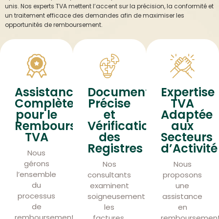
unis. Nos experts TVA mettent l’accent sur la précision, la conformité et
un traitement efficace des demandes afin de maximiser les
opportunités de remboursement.
Assistance
Documentation
Expertise
Complète
Précise
TVA
pour le
et
Adaptée
Remboursement
Vérification
aux
TVA
des
Secteurs
Registres
d’Activité
Nous
gérons
Nos
Nous
l’ensemble
consultants
proposons
du
examinent
une
processus
soigneusement
assistance
de
les
en
remboursement
factures,
remboursemen