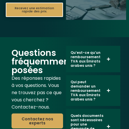
Recevez une estimation
rapide des prix.
Questions
Qu’est-ce qu’un
remboursement
fréquemment
TVA aux Émirats
arabes unis ?
posées
Des réponses rapides
Qui peut
à vos questions. Vous
demander un
remboursement
ne trouvez pas ce que
TVA aux Émirats
vous cherchez ?
arabes unis ?
Contactez-nous.
Quels documents
Contactez nos
sont nécessaires
experts
pour une
demande de